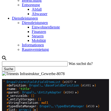
Beleuchtung
Entsorgung
Abfall
Abwasser
Dienstleistungen
Dienstleistungen
Einwohnerdienste
Finanzen
Steuern
Mobilität
Informationen
Raumvermietung
Was suchst du?
Image
^
Drupal\Core\Field\FieldItemList
 {
#2077 
▼
  #
definition
: 
Drupal\Core\Field
\
BaseFieldDefinition
 {
#1491 
▶
}

  #
name
: "
title
"

  #
parent
: 
Drupal\Core\Entity\Plugin\DataType
\
EntityAdapter
 {
#2043 
▶
}

  #
_serviceIds
: []

  #
_entityStorages
: []

  #
stringTranslation
: 
null
  #
typedDataManager
: 
Drupal\Core\TypedData
\
TypedDataManager
 {
#530 
▶
}

  #
list
: 
array:1
 [
▶
]
