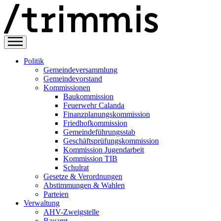
Direkt
zum
Inhalt
Politik
Gemeindeversammlung
Sekündare
Gemeindevorstand
Hauptnavigation
Kommissionen
Baukommission
Feuerwehr Calanda
Finanzplanungskommission
Friedhofkommission
Gemeindeführungsstab
Geschäftsprüfungskommission
Kommission Jugendarbeit
Kommission TIB
Schulrat
Gesetze & Verordnungen
Abstimmungen & Wahlen
Parteien
Verwaltung
AHV-Zweigstelle
Bauamt