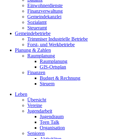
Einwohnerdienste
Finanzverwaltung
Gemeindekanzlei
Sozialamt
Steueramt
Gemeindebetriebe
Trimmiser Industrielle Betriebe
Forst- und Werkbetriebe
Planung & Zahlen
Raumplanung
Raumplanung
GIS-Ortsplan
Finanzen
Budget & Rechnung
Steuern
Leben
Übersicht
Hauptnavigation
Vereine
Jugendarbeit
Jugendraum
Teen Talk
Organisation
Senioren
Aktivitäten